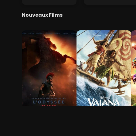
Nouveaux Films
L'Odyssée
Vaiana, la légende du
L
bout du monde
f
2h 53min