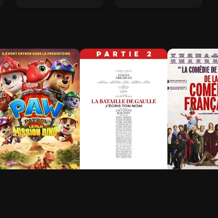
a Pat' Patrouille : Le
La Bataille de Gaulle -
De la Coméd
ilm mission Dino
Partie 2 : J’écris ton
Française
nom