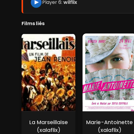
Player 6:
wilflix
Films liés
La Marseillaise
Marie-Antoinette
(xalaflix)
(xalaflix)