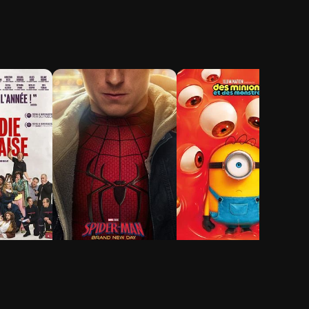
ie-
Spider-Man: Brand
Des Minions et des
New Day
monstres