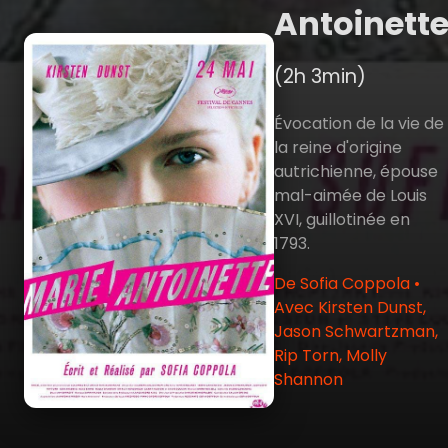
Antoinett
(2h 3min)
Évocation de la vie de
la reine d'origine
autrichienne, épouse
mal-aimée de Louis
XVI, guillotinée en
1793.
De Sofia Coppola •
Avec Kirsten Dunst,
Jason Schwartzman,
Rip Torn, Molly
Shannon