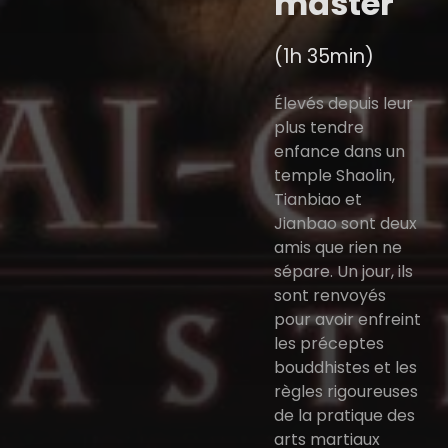
master
(1h 35min)
Élevés depuis leur
plus tendre
enfance dans un
temple Shaolin,
Tianbiao et
Jianbao sont deux
amis que rien ne
sépare. Un jour, ils
sont renvoyés
pour avoir enfreint
les préceptes
bouddhistes et les
règles rigoureuses
de la pratique des
arts martiaux