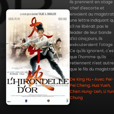
ils prennent en otage 
chef d'escorte et
envoient au magistrat
une lettre indiquant q
s'il ne libérait pas le
leader de leur bande
d'ici cinq jours, ils
exécuteraient l'otage.
Ce qu'ils ignorent, c'es
que l'homme qu'ils
retiennent n'est autre
que le fils du magistrat
De King Hu • Avec Pei-
Pei Cheng, Hua Yueh,
Chen Hung-Lieh, Li Yu
Chung