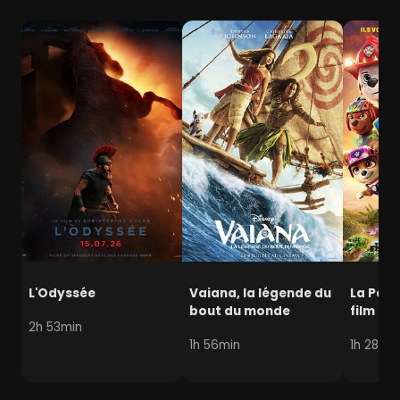
L'Odyssée
Vaiana, la légende du
La Pat' 
bout du monde
film mi
2h 53min
1h 56min
1h 28min