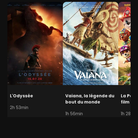
L'Odyssée
Vaiana, la légende du
La Pat' 
bout du monde
film mi
2h 53min
1h 56min
1h 28min