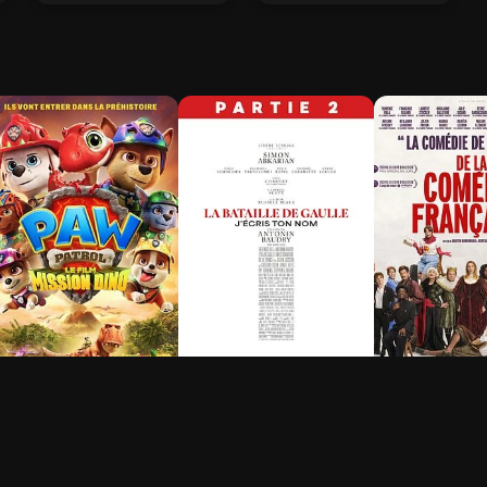
a Pat' Patrouille : Le
La Bataille de Gaulle -
De la Coméd
ilm mission Dino
Partie 2 : J’écris ton
Française
nom