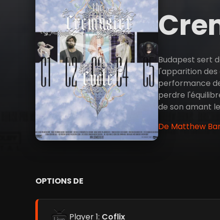
Cre
Budapest sert d
l'apparition des
performance de 
perdre l'équili
de son amant le
De Matthew Bar
OPTIONS DE
Player 1:
Coflix