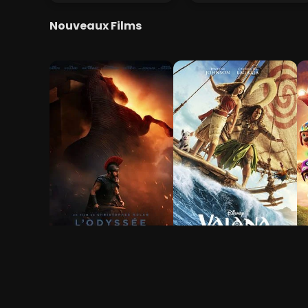
Nouveaux Films
L'Odyssée
Vaiana, la légende du
L
bout du monde
f
2h 53min