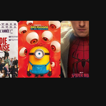
ie-
Des Minions et des
Spider-Man: Brand
monstres
New Day