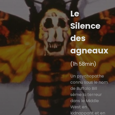
Le
Silence
des
agneaux
(1h 58min)
Un psychopathe
connu sous le nom
de Buffalo Bill
sème la terreur
dans le Middle
West en
kidnappant et en