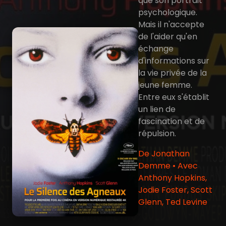
que son portrait
psychologique.
Mais il n'accepte
de l'aider qu'en
échange
d'informations sur
la vie privée de la
jeune femme.
Entre eux s'établit
un lien de
fascination et de
répulsion.
De Jonathan
Demme • Avec
Anthony Hopkins,
Jodie Foster, Scott
Glenn, Ted Levine