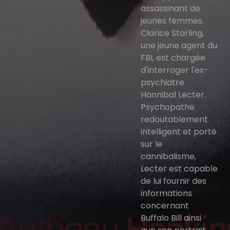
assassinant de
jeunes femmes.
Clarice Starling,
une jeune agent du
FBI, est chargée
d'interroger l'ex-
psychiatre
Hannibal Lecter.
Psychopathe
redoutablement
intelligent et porté
sur le
cannibalisme,
Lecter est capable
de lui fournir des
informations
concernant
Buffalo Bill ainsi