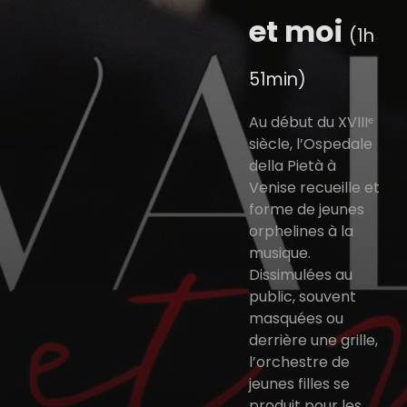
et moi
(1h
51min)
Au début du XVIIIᵉ
siècle, l’Ospedale
della Pietà à
Venise recueille et
forme de jeunes
orphelines à la
musique.
Dissimulées au
public, souvent
masquées ou
derrière une grille,
l’orchestre de
jeunes filles se
produit pour les