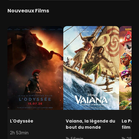
Nouveaux Films
L'Odyssée
Vaiana, la légende du
La Pat' 
bout du monde
film mi
2h 53min