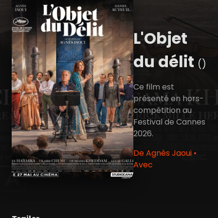
L'Objet
du délit
()
Ce film est
présenté en hors-
compétition au
Festival de Cannes
2026.
De Agnès Jaoui •
Avec